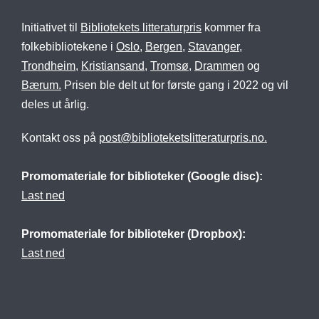
Initiativet til
Bibliotekets litteraturpris
kommer fra
folkebibliotekene i
Oslo
,
Bergen
,
Stavanger
,
Trondheim
,
Kristiansand
,
Tromsø
,
Drammen
og
Bærum.
Prisen ble delt ut for første gang i 2022 og vil
deles ut årlig.
Kontakt oss på
post@biblioteketslitteraturpris.no.
Promomateriale for biblioteker (Google disc):
Last ned
Promomateriale for biblioteker (Dropbox):
Last ned