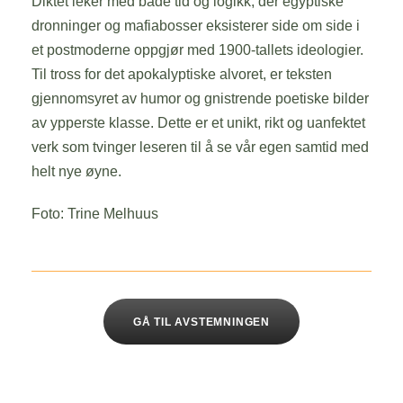
Diktet leker med både tid og logikk, der egyptiske
dronninger og mafiabosser eksisterer side om side i
et postmoderne oppgjør med 1900-tallets ideologier.
Til tross for det apokalyptiske alvoret, er teksten
gjennomsyret av humor og gnistrende poetiske bilder
av ypperste klasse. Dette er et unikt, rikt og uanfektet
verk som tvinger leseren til å se vår egen samtid med
helt nye øyne.
Foto: Trine Melhuus
GÅ TIL AVSTEMNINGEN