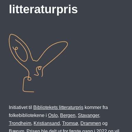
litteraturpris
Initiativet til
Bibliotekets litteraturpris
kommer fra
folkebibliotekene i
Oslo
,
Bergen
,
Stavanger
,
Trondheim
,
Kristiansand
,
Tromsø
,
Drammen
og
Bærum.
Prisen ble delt ut for første gang i 2022 og vil